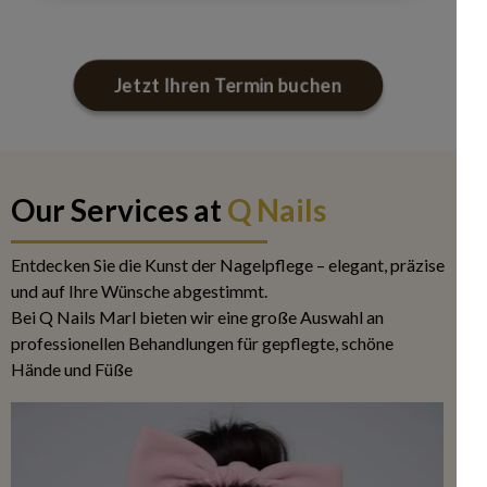
Jetzt Ihren Termin buchen
Our Services at
Q Nails
Entdecken Sie die Kunst der Nagelpflege – elegant, präzise
und auf Ihre Wünsche abgestimmt.
Bei Q Nails Marl bieten wir eine große Auswahl an
professionellen Behandlungen für gepflegte, schöne
Hände und Füße