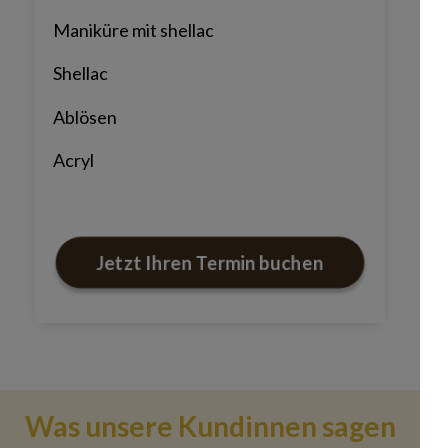
Maniküre mit shellac
Shellac
Ablösen
Acryl
Jetzt Ihren Termin buchen
Was unsere Kundinnen sagen