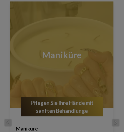
Maniküre
Pflegen Sie Ihre Hände mit
sanften Behandlunge
Maniküre