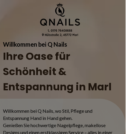
Willkommen bei Q Nails
Ihre Oase für
Schönheit &
Entspannung in Marl
Willkommen bei Q Nails, wo Stil, Pflege und
Entspannung Hand in Hand gehen.
Genießen Sie hochwertige Nagelpflege, makellose
Designs und einen erstklassigen Service – alles in einer