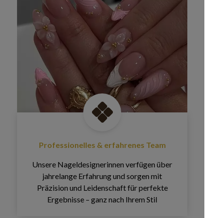
Professionelles & erfahrenes Team
Unsere Nageldesignerinnen verfügen über
jahrelange Erfahrung und sorgen mit
Präzision und Leidenschaft für perfekte
Ergebnisse – ganz nach Ihrem Stil